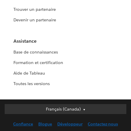
Trouver un partenaire
Devenir un partenaire
Assistance
Base de connaissances
Formation et certification
Aide de Tableau
Toutes les versions
Français (Canada)
Français (Canada)
Deutsch
Confiance
Blogue
Développeur
Contactez-nous
English (UK)