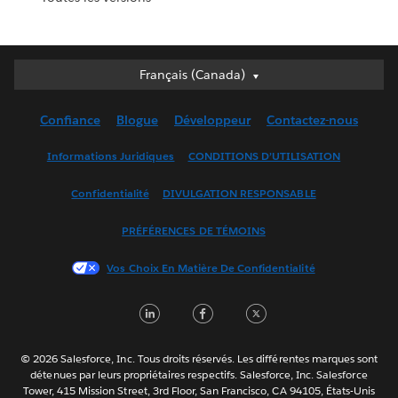
Français (Canada)
Français (Canada)
Deutsch
Confiance
Blogue
Développeur
Contactez-nous
English (UK)
English (US)
Informations Juridiques
CONDITIONS D’UTILISATION
Español
Confidentialité
DIVULGATION RESPONSABLE
Français (France)
Italiano
PRÉFÉRENCES DE TÉMOINS
日本語
Vos Choix En Matière De Confidentialité
한국어
Nederlands
LinkedIn
Facebook
Twitter
Português
Svenska
© 2026 Salesforce, Inc. Tous droits réservés. Les différentes marques sont
ไทย
détenues par leurs propriétaires respectifs. Salesforce, Inc. Salesforce
Tower, 415 Mission Street, 3rd Floor, San Francisco, CA 94105, États-Unis
简体中文