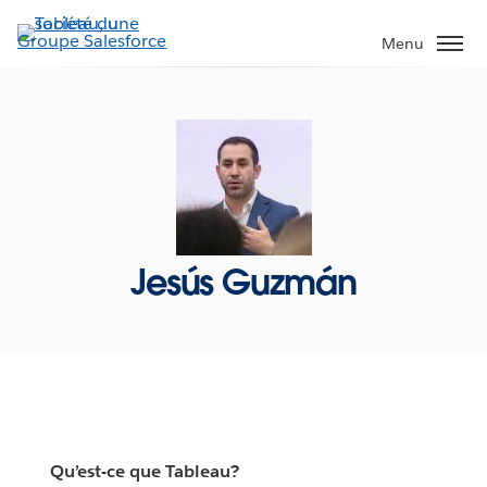
Aller
au
Menu
contenu
principal
Jesús Guzmán
Qu’est-ce que Tableau?