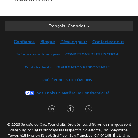
Français (Canada)
Français (Canada)
Deutsch
Confiance
Blogue
Développeur
Contactez-nous
English (UK)
English (US)
Informations Juridiques
CONDITIONS D’UTILISATION
Español
Confidentialité
DIVULGATION RESPONSABLE
Français (France)
Italiano
PRÉFÉRENCES DE TÉMOINS
日本語
Vos Choix En Matière De Confidentialité
한국어
Nederlands
LinkedIn
Facebook
Twitter
Português
Svenska
© 2026 Salesforce, Inc. Tous droits réservés. Les différentes marques sont
ไทย
détenues par leurs propriétaires respectifs. Salesforce, Inc. Salesforce
Tower, 415 Mission Street, 3rd Floor, San Francisco, CA 94105, États-Unis
简体中文