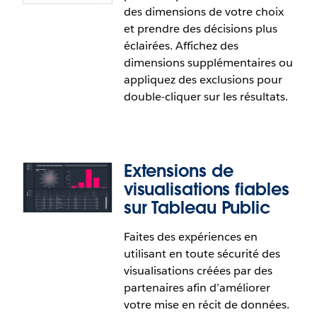
indicateurs du résumé de
des dimensions de votre choix
renseignements exploitables
et prendre des décisions plus
éclairées. Affichez des
Mettez en évidence les indicateurs les plus
dimensions supplémentaires ou
importants dans les résumés de renseignements
appliquez des exclusions pour
exploitables et retirez les indicateurs moins
double-cliquer sur les résultats.
importants pour qu’ils ne s’affichent pas. Les
utilisateurs peuvent continuer à suivre les mesures
retirées pour garder un œil sur toute l’information
dans leur expérience Pulse.
Extensions de
visualisations fiables
sur Tableau Public
Faites des expériences en
Tableau Pulse : Filtres dans
utilisant en toute sécurité des
Tableau Mobile
visualisations créées par des
partenaires afin d’améliorer
Appliquez des filtres aux indicateurs dans
votre mise en récit de données.
Tableau Pulse pour comprendre les données des