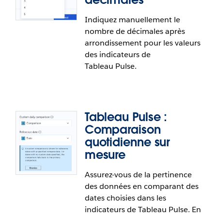
Tableau Pulse : Certifier les définitions
Indiquez manuellement le
des indicateurs
nombre de décimales après
arrondissement pour les valeurs
Marquez les indicateurs auxquels on peut se fier
des indicateurs de
pour aider les utilisateurs à prendre des décisions
Tableau Pulse.
d’affaires éclairées. Une icône verte s’affichant
dans Tableau Pulse fournit un contexte
supplémentaire et certifie que l’indicateur donné
est fiable et recommandé.
Tableau Pulse :
Comparaison
quotidienne sur
mesure
Tableau Pulse : Configuration du
Assurez-vous de la pertinence
nombre de décimales
des données en comparant des
dates choisies dans les
Indiquez manuellement le nombre de décimales
indicateurs de Tableau Pulse. En
après arrondissement pour les valeurs des