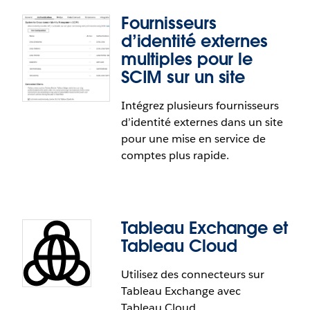
Fournisseurs
d’identité externes
multiples pour le
SCIM sur un site
Gains rapides pour les auteurs
Intégrez plusieurs fournisseurs
d’identité externes dans un site
Créez des liens et développez votre communauté
pour une mise en service de
comme jamais auparavant grâce à une meilleure
comptes plus rapide.
visibilité. Les auteurs peuvent augmenter leur
nombre d’abonnés et voir qui a interagi avec leurs
visualisations. La fiche d’aperçu de l’auteur facilite
la navigation et la découverte de profils d’auteurs.
Tableau Exchange et
Tableau Cloud
Cette fonctionnalité répond en tout ou en partie
Utilisez des connecteurs sur
à la demande suivante sur la plateforme
Tableau Exchange avec
Fournisseurs d’identité externes
IdeaExchange de Salesforce :
Plus grand nombre
Tableau Cloud.