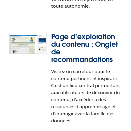
données. Les extensions de visualisation
toute autonomie.
considérées comme fiables dans Tableau Exchange
pourront être utilisées dans Tableau Public.
Page d’exploration
Cette fonctionnalité répond en tout ou en partie
du contenu : Onglet
à la demande suivante sur la plateforme
de
IdeaExchange de Salesforce :
Extensions de
recommandations
visualisation dans Tableau Public
.
Organisation de profil : Classement
Visitez un carrefour pour le
manuel
contenu pertinent et inspirant.
C’est un lieu central permettant
Décidez comment les visualisations s’affichent
aux utilisateurs de découvrir du
dans votre profil. Regroupez les visualisations dans
contenu, d’accéder à des
des catégories que vous jugez pertinentes pour
ressources d’apprentissage et
ainsi constituer votre portfolio en toute
d’interagir avec la famille des
autonomie.
données.