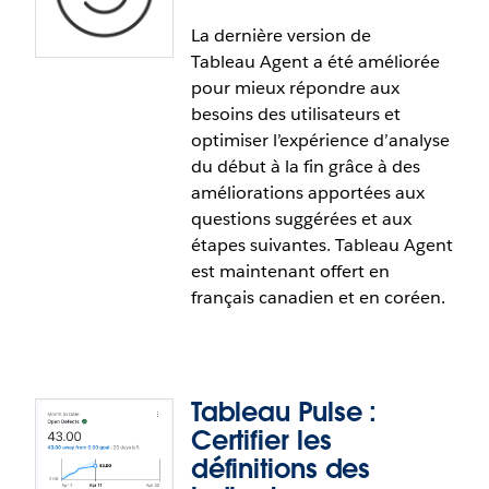
à la demande suivante sur la plateforme
IdeaExchange de Salesforce :
Tableau Pulse offert
La dernière version de
Tableau Pulse : Calendrier sur mesure
en d’autres langues
.
Tableau Agent a été améliorée
pour mieux répondre aux
Assurez-vous d’analyser des données pertinentes
besoins des utilisateurs et
en adaptant les dates. Répondez aux besoins
optimiser l’expérience d’analyse
propres aux rapports d’entreprise en utilisant des
du début à la fin grâce à des
définitions de calendrier sur mesure plutôt que le
améliorations apportées aux
calendrier grégorien.
questions suggérées et aux
étapes suivantes. Tableau Agent
est maintenant offert en
français canadien et en coréen.
Tableau Pulse :
Tableau Agent : Améliorations
Certifier les
incrémentielles
définitions des