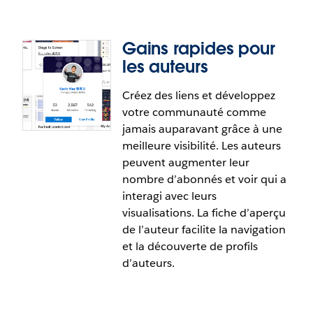
Cette fonctionnalité répond en tout ou en partie
à la demande suivante sur la plateforme
Gains rapides pour
IdeaExchange de Salesforce :
Projets dans
les auteurs
Tableau Public
.
Créez des liens et développez
votre communauté comme
Page d’exploration du contenu :
jamais auparavant grâce à une
Onglet de recommandations
meilleure visibilité. Les auteurs
peuvent augmenter leur
Visitez un carrefour pour le contenu pertinent et
nombre d’abonnés et voir qui a
inspirant. C’est un lieu central permettant aux
interagi avec leurs
utilisateurs de découvrir du contenu, d’accéder à
visualisations. La fiche d’aperçu
des ressources d’apprentissage et d’interagir avec
de l’auteur facilite la navigation
la famille des données.
et la découverte de profils
d’auteurs.