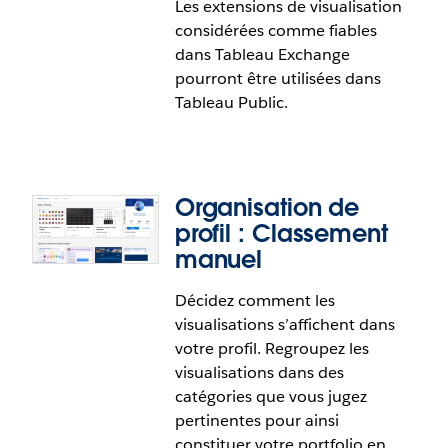
Les extensions de visualisation
dimensions de votre choix et prendre des décisions
considérées comme fiables
plus éclairées. Affichez des dimensions
dans Tableau Exchange
supplémentaires ou appliquez des exclusions pour
pourront être utilisées dans
double-cliquer sur les résultats.
Tableau Public.
Organisation de
profil : Classement
manuel
Décidez comment les
Extensions de visualisations fiables
visualisations s’affichent dans
sur Tableau Public
votre profil. Regroupez les
visualisations dans des
Faites des expériences en utilisant en toute
catégories que vous jugez
sécurité des visualisations créées par des
pertinentes pour ainsi
partenaires afin d’améliorer votre mise en récit de
constituer votre portfolio en