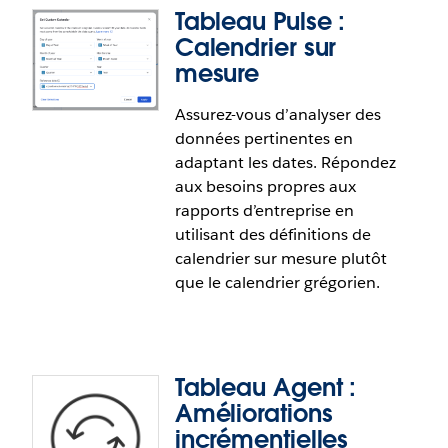
les indicateurs de Tableau Pulse
.
Tableau Pulse :
Calendrier sur
mesure
Assurez-vous d’analyser des
Tableau Pulse : Questions et
données pertinentes en
réponses améliorées pour le logiciel
adaptant les dates. Répondez
multilingue
aux besoins propres aux
rapports d’entreprise en
Améliorez l’extensibilité et réduisez les erreurs
utilisant des définitions de
d’interprétation de vos activités en posant des
calendrier sur mesure plutôt
questions dans la langue que vous préférez.
que le calendrier grégorien.
Explorez les renseignements utiles dans votre
langue, quelle que soit la langue utilisée pour les
données de l’entreprise ou les paramètres du site.
Tableau Agent :
Améliorations
Cette fonctionnalité répond en tout ou en partie
incrémentielles