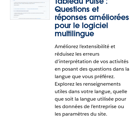
Tableau Pulse :
aux demandes suivantes :
[1]
,
[2]
et
[3]
.
Questions et
réponses améliorées
pour le logiciel
Tableau Pulse : Questions et
multilingue
réponses améliorées pour les filtres et
Améliorez l’extensibilité et
les comparaisons d’indicateurs
réduisez les erreurs
d’interprétation de vos activités
Découvrez ce qui explique la performance de votre
en posant des questions dans la
entreprise grâce à des questions
langue que vous préférez.
conversationnelles. Analysez et comparez les
Explorez les renseignements
données à l’aide de dimensions dans une
utiles dans votre langue, quelle
expérience entièrement conversationnelle.
que soit la langue utilisée pour
les données de l’entreprise ou
les paramètres du site.
Cette fonctionnalité répond en tout ou en partie
à la demande suivante sur la plateforme
IdeaExchange de Salesforce :
Permettre de filtrer