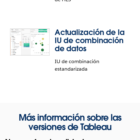
versión amplía las capacidades de auditoría
mediante el seguimiento de los cambios en las
membresías grupales, los roles en el sitio, los
movimientos de contenido y mucho más.
Actualización de la
Cumplimiento de la HIPAA en
IU de combinación
Tableau Cloud
de datos
IU de combinación
Tableau Cloud cumple con la Ley de Transferencia
estandarizada
y Responsabilidad de los Seguros Médicos (HIPAA).
Tableau Cloud cumple los estrictos estándares de
la HIPAA para el procesamiento de la información
protegida de salud (PHI) de los clientes y ofrece
funcionalidades que se pueden utilizar en el sector
altamente regulado de la atención médica.
Más información sobre las
versiones de Tableau
Actualización de la IU de