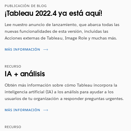
PUBLICACIÓN DE BLOG
¡Tableau 2022.4 ya está aquí!
Lee nuestro anuncio de lanzamiento, que abarca todas las
nuevas funcionalidades de esta versión, incluidas las
Acciones externas de Tableau, Image Role y muchas más.
Descripción general de las
MÁS INFORMACIÓN
funcionalidades de Tableau 2022.4
RECURSO
Mira el video para conocer las funcionalidades más
IA + análisis
recientes de la mano del
visionario de Tableau de
2022, Marc Reid
. Este visionario te mostrará en detalle
Obtén más información sobre cómo Tableau incorpora la
inteligencia artificial (IA) a los análisis para ayudar a los
los principales aspectos destacados de esta versión.
usuarios de tu organización a responder preguntas urgentes.
VER AHORA
MÁS INFORMACIÓN
RECURSO