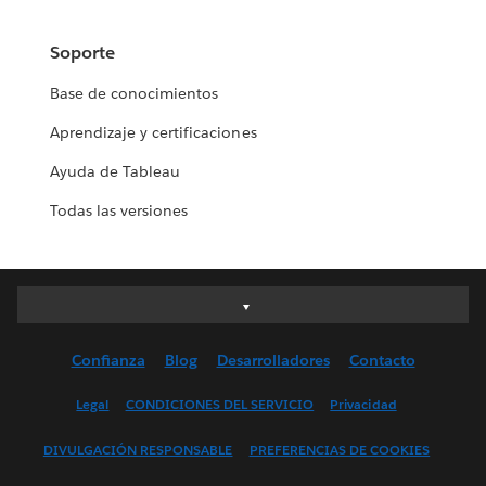
Soporte
Base de conocimientos
Aprendizaje y certificaciones
Ayuda de Tableau
Todas las versiones
Deutsch
English (UK)
Confianza
Blog
Desarrolladores
Contacto
English (US)
Español
Legal
CONDICIONES DEL SERVICIO
Privacidad
Français (Canada)
DIVULGACIÓN RESPONSABLE
PREFERENCIAS DE COOKIES
Français (France)
Italiano