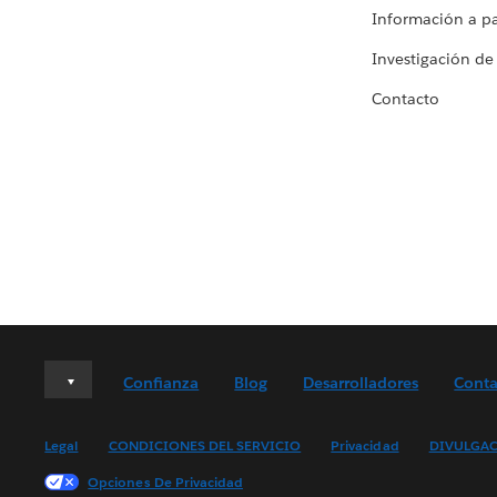
Información a par
Investigación de
Contacto
Deutsch
Confianza
Blog
Desarrolladores
Conta
English (UK)
English (US)
Legal
CONDICIONES DEL SERVICIO
Privacidad
DIVULGAC
Español
Opciones De Privacidad