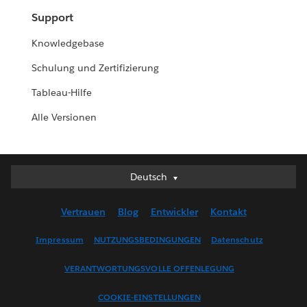
Support
Knowledgebase
Schulung und Zertifizierung
Tableau-Hilfe
Alle Versionen
Deutsch
Deutsch
English (UK)
Vertrauen
Blog
Entwickler
Kontakt
Español
Français (Canada)
Impressum
NUTZUNGSBEDINGUNGEN
Datenschutz
Français (France)
VERANTWORTUNGSVOLLE OFFENLEGUNG
Italiano
日本語
COOKIE-EINSTELLUNGEN