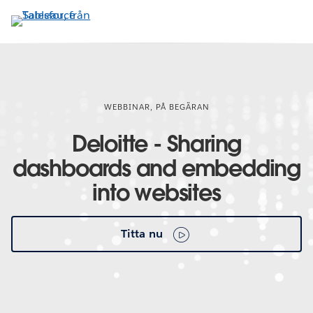
Gå
vidare
till
huvudinnehållet
WEBBINAR, PÅ BEGÄRAN
Deloitte - Sharing
dashboards and embedding
into websites
Titta nu