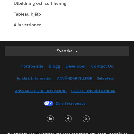
Utbildning och certifiering
Tableau-hjälp
Alla versioner
Svenska
Svenska
Deutsch
Förtroende
Blogg
Developer
Contact Us
English (UK)
English (US)
Juridisk Information
ANVÄNDARVILLKOR
Sekretess
Español
ANSVARSFULL REDOVISNING
COOKIE-INSTÄLLNINGAR
Français (Canada)
Français (France)
Dina Sekretessval
Italiano
LinkedIn
Facebook
Twitter
日本語
한국어
Nederlands
© Copyright 2026 Salesforce, Inc. Med ensamrätt. Alla andra varumärken