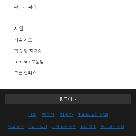
파트너 되기
지원
기술 자료
학습 및 자격증
Tableau 도움말
모든 릴리스
한국어
한국어
Deutsch
신뢰
블로그
개발자
Tableau에 문의
English (UK)
English (US)
법적 정보
서비스 약관
개인 정보 보호
책임 공개
쿠키 기본 설정
Español