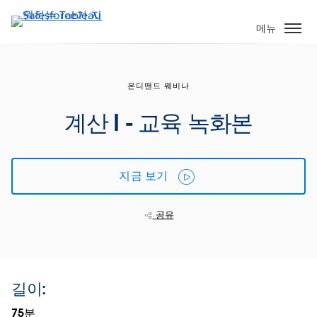
주
요
메뉴
콘
텐
츠
온디맨드 웨비나
로
건
계산 I - 교육 녹화본
너
뛰
기
지금 보기
공유
길이:
75분