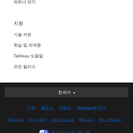
파트너 되기
지원
기술 자료
학습 및 자격증
Tableau 도움말
모든 릴리스
한국어
한국어
Deutsch
신뢰
블로그
개발자
Tableau에 문의
English (UK)
English (US)
법적 정보
서비스 약관
개인 정보 보호
책임 공개
쿠키 기본 설정
Español
개인 정보 보호 선택 사항