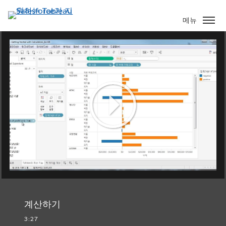
주
요
메뉴
콘
텐
츠
로
건
너
뛰
기
Play
Video
계산하기
3:27