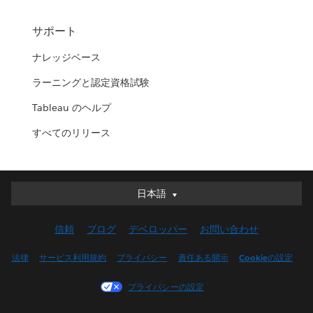
サポート
ナレッジベース
ラーニングと認定資格試験
Tableau のヘルプ
すべてのリリース
日本語
日本語
Deutsch
信頼
ブログ
デベロッパー
お問い合わせ
English (UK)
English (US)
法律
サービス利用規約
プライバシー
責任ある開示
Cookieの設定
Español
プライバシーの設定
Français (Canada)
Français (France)