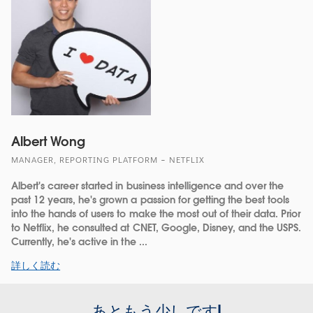
Albert Wong
MANAGER, REPORTING PLATFORM – NETFLIX
Albert's career started in business intelligence and over the
past 12 years, he's grown a passion for getting the best tools
into the hands of users to make the most out of their data. Prior
to Netflix, he consulted at CNET, Google, Disney, and the USPS.
Currently, he's active in the ...
詳しく読む
あともう少しです!