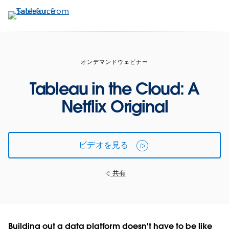
メ
イ
ン
コ
ン
オンデマンドウェビナー
テ
ン
Tableau in the Cloud: A
ツ
Netflix Original
に
移
動
ビデオを見る
共有
Building out a data platform doesn't have to be like