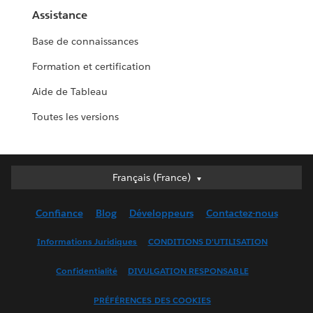
Assistance
Base de connaissances
Formation et certification
Aide de Tableau
Toutes les versions
Français (France)
Français (France)
Deutsch
Confiance
Blog
Développeurs
Contactez-nous
English (UK)
English (US)
Informations Juridiques
CONDITIONS D'UTILISATION
Español
Confidentialité
DIVULGATION RESPONSABLE
Français (Canada)
Italiano
PRÉFÉRENCES DES COOKIES
日本語