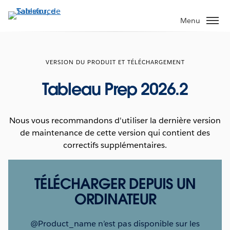
Aller
au
Menu
contenu
principal
VERSION DU PRODUIT ET TÉLÉCHARGEMENT
Tableau Prep 2026.2
Nous vous recommandons d'utiliser la dernière version
de maintenance de cette version qui contient des
correctifs supplémentaires.
TÉLÉCHARGER DEPUIS UN
ORDINATEUR
@Product_name n’est pas disponible sur les