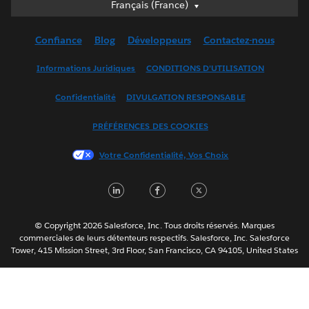
Français (France)
Français (France)
Deutsch
Confiance
Blog
Développeurs
Contactez-nous
English (UK)
English (US)
Informations Juridiques
CONDITIONS D'UTILISATION
Español
Confidentialité
DIVULGATION RESPONSABLE
Français (Canada)
Italiano
PRÉFÉRENCES DES COOKIES
日本語
Votre Confidentialité, Vos Choix
한국어
Nederlands
LinkedIn
Facebook
Twitter
Português
Svenska
© Copyright 2026 Salesforce, Inc. Tous droits réservés. Marques
ไทย
commerciales de leurs détenteurs respectifs. Salesforce, Inc. Salesforce
Tower, 415 Mission Street, 3rd Floor, San Francisco, CA 94105, United States
简体中文
繁體中文