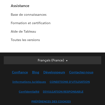
Assistance
Base de connaissances
Formation et certification
Aide de Tableau
Toutes les versions
Français (France)
Français (France)
Deutsch
Confiance
Blog
Développeurs
Contactez-nous
English (UK)
English (US)
Informations Juridiques
CONDITIONS D'UTILISATION
Español
Confidentialité
DIVULGATION RESPONSABLE
Français (Canada)
Italiano
PRÉFÉRENCES DES COOKIES