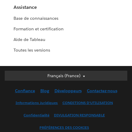
Assistance
Base de connaissances
Formation et certification
Aide de Tableau
Toutes les versions
Français (France)
Français (France)
Deutsch
Confiance
Blog
Développeurs
Contactez-nous
English (UK)
English (US)
Informations Juridiques
CONDITIONS D'UTILISATION
Español
Confidentialité
DIVULGATION RESPONSABLE
Français (Canada)
Italiano
PRÉFÉRENCES DES COOKIES