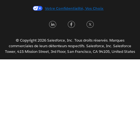
日本語
Votre Confidentialité, Vos Choix
한국어
Nederlands
L
F
T
Português
i
a
w
Svenska
n
c
i
© Copyright 2026 Salesforce, Inc. Tous droits réservés. Marques
ไทย
commerciales de leurs détenteurs respectifs. Salesforce, Inc. Salesforce
k
e
t
Tower, 415 Mission Street, 3rd Floor, San Francisco, CA 94105, United States
简体中文
e
b
t
繁體中文
d
o
e
I
o
r
n
k