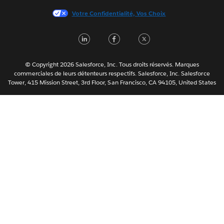
日本語
Votre Confidentialité, Vos Choix
한국어
Nederlands
L
F
T
Português
i
a
w
Svenska
n
c
i
© Copyright 2026 Salesforce, Inc. Tous droits réservés. Marques
ไทย
commerciales de leurs détenteurs respectifs. Salesforce, Inc. Salesforce
k
e
t
Tower, 415 Mission Street, 3rd Floor, San Francisco, CA 94105, United States
简体中文
e
b
t
繁體中文
d
o
e
I
o
r
n
k