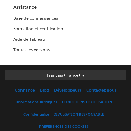
Assistance
Base de connaissances
Formation et certification
Aide de Tableau
Toutes les versions
Français (France)
Français (France)
Deutsch
Confiance
Blog
Développeurs
Contactez-nous
English (UK)
English (US)
Informations Juridiques
CONDITIONS D'UTILISATION
Español
Confidentialité
DIVULGATION RESPONSABLE
Français (Canada)
Italiano
PRÉFÉRENCES DES COOKIES