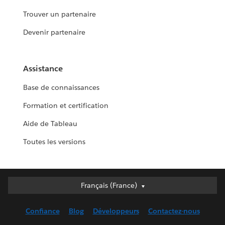
Trouver un partenaire
Devenir partenaire
Assistance
Base de connaissances
Formation et certification
Aide de Tableau
Toutes les versions
Français (France)
Français (France)
Deutsch
Confiance
Blog
Développeurs
Contactez-nous
English (UK)