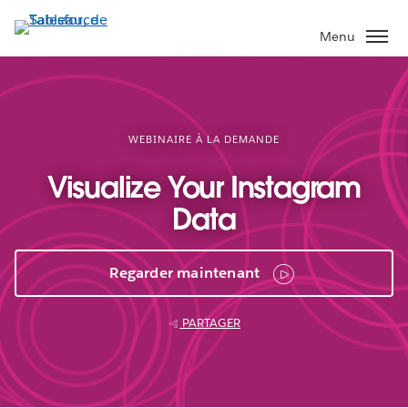
Aller
au
Menu
contenu
principal
WEBINAIRE À LA DEMANDE
Visualize Your Instagram
Data
Regarder maintenant
PARTAGER