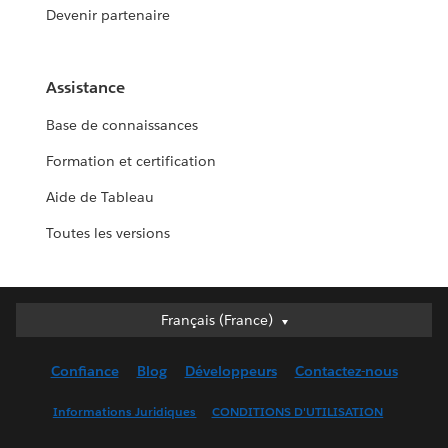
Devenir partenaire
Assistance
Base de connaissances
Formation et certification
Aide de Tableau
Toutes les versions
Français (France)
Français (France)
Deutsch
Confiance
Blog
Développeurs
Contactez-nous
English (UK)
English (US)
Informations Juridiques
CONDITIONS D'UTILISATION
Español