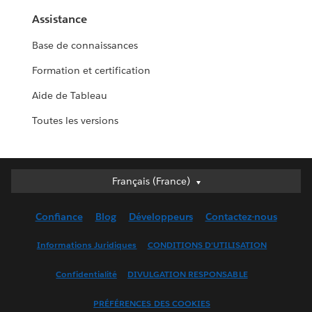
Assistance
Base de connaissances
Formation et certification
Aide de Tableau
Toutes les versions
Français (France)
Français (France)
Deutsch
Confiance
Blog
Développeurs
Contactez-nous
English (UK)
English (US)
Informations Juridiques
CONDITIONS D'UTILISATION
Español
Confidentialité
DIVULGATION RESPONSABLE
Français (Canada)
Italiano
PRÉFÉRENCES DES COOKIES