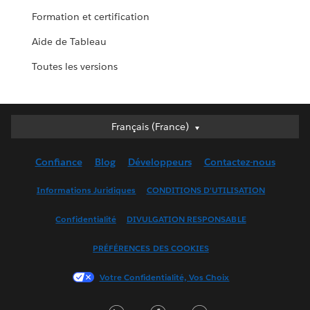
Formation et certification
Aide de Tableau
Toutes les versions
Français (France)
Français (France)
Deutsch
Confiance
Blog
Développeurs
Contactez-nous
English (UK)
English (US)
Informations Juridiques
CONDITIONS D'UTILISATION
Español
Confidentialité
DIVULGATION RESPONSABLE
Français (Canada)
Italiano
PRÉFÉRENCES DES COOKIES
日本語
Votre Confidentialité, Vos Choix
한국어
Nederlands
LinkedIn
Facebook
Twitter