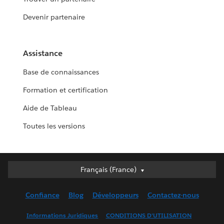
Devenir partenaire
Assistance
Base de connaissances
Formation et certification
Aide de Tableau
Toutes les versions
Français (France)
Français (France)
Deutsch
Confiance
Blog
Développeurs
Contactez-nous
English (UK)
English (US)
Informations Juridiques
CONDITIONS D'UTILISATION