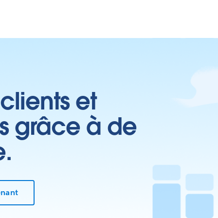
clients et
es grâce à de
e.
enant