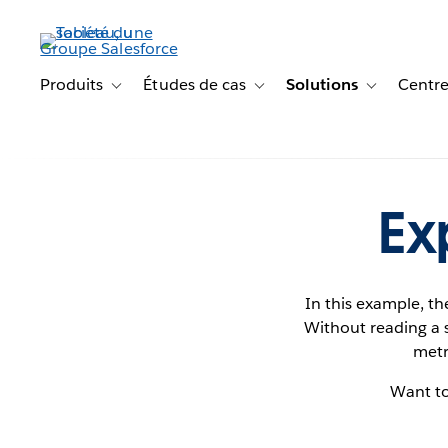
Aller
au
contenu
principal
Produits
Études de cas
Solutions
Centre
Toggle sub-navigation for Produits
Toggle sub-navigation for Étude
Toggle sub-na
Ex
In this example, t
Without reading a si
metr
Want to