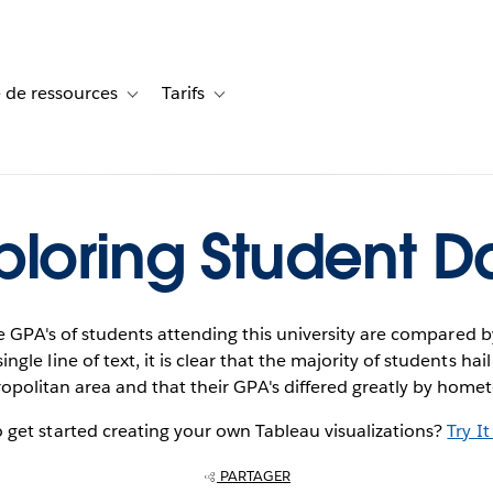
 de ressources
Tarifs
s de cas
vigation for Solutions
Toggle sub-navigation for Centre de ressources
Toggle sub-navigation for Tarifs
ploring Student D
he GPA's of students attending this university are compared 
ngle line of text, it is clear that the majority of students h
opolitan area and that their GPA's differed greatly by home
 get started creating your own Tableau visualizations?
Try It
PARTAGER