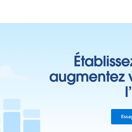
Établisse
augmentez vo
l
Essa