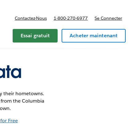
Contactez-Nous
1-800-270-6977
Se Connecter
Essai gratuit
Acheter maintenant
ata
by their hometowns.
ail from the Columbia
town.
 for Free