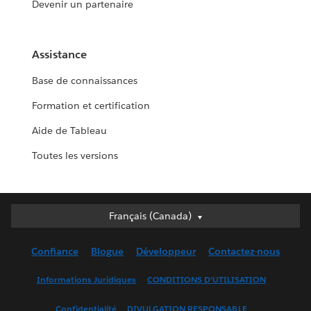
Devenir un partenaire
Assistance
Base de connaissances
Formation et certification
Aide de Tableau
Toutes les versions
Français (Canada)
Français (Canada)
Deutsch
Confiance
Blogue
Développeur
Contactez-nous
English (UK)
English (US)
Informations Juridiques
CONDITIONS D’UTILISATION
Español
Confidentialité
DIVULGATION RESPONSABLE