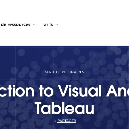
 de ressources
Tarifs
s de cas
vigation for Solutions
Toggle sub-navigation for Centre de ressources
Toggle sub-navigation for Tarifs
SÉRIE DE WEBINAIRES
tion to Visual An
Tableau
PARTAGER