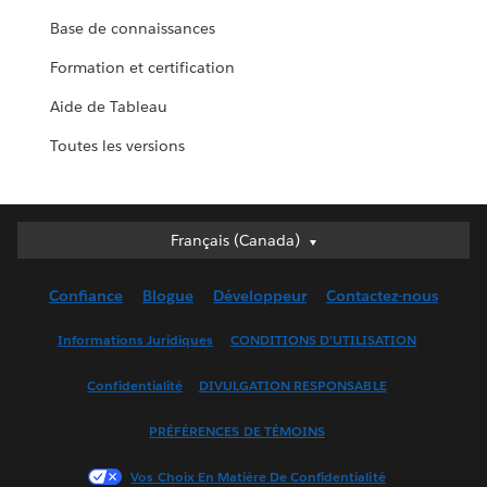
Base de connaissances
Formation et certification
Aide de Tableau
Toutes les versions
Français (Canada)
Français (Canada)
Deutsch
Confiance
Blogue
Développeur
Contactez-nous
English (UK)
English (US)
Informations Juridiques
CONDITIONS D’UTILISATION
Español
Confidentialité
DIVULGATION RESPONSABLE
Français (France)
Italiano
PRÉFÉRENCES DE TÉMOINS
日本語
Vos Choix En Matière De Confidentialité
한국어