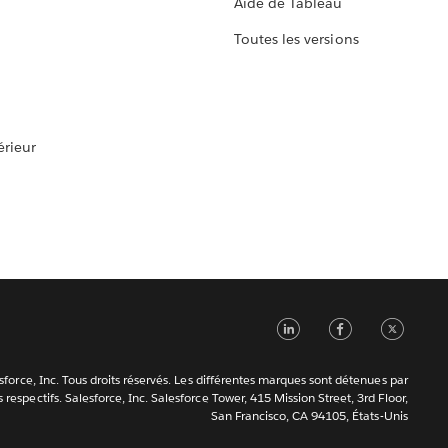
Aide de Tableau
Toutes les versions
rieur
LinkedIn
Faceb
Tw
force, Inc. Tous droits réservés. Les différentes marques sont détenues par
s respectifs. Salesforce, Inc. Salesforce Tower, 415 Mission Street, 3rd Floor,
San Francisco, CA 94105, États-Unis