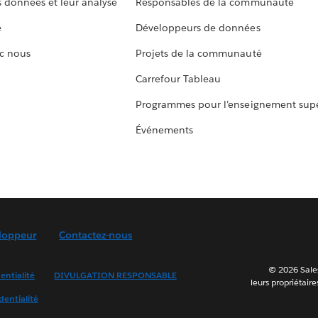
s données et leur analyse
Responsables de la communauté
e
Développeurs de données
c nous
Projets de la communauté
Carrefour Tableau
Programmes pour l’enseignement supé
Événements
loppeur
Contactez-nous
© 2026 Sales
entialité
DIVULGATION RESPONSABLE
leurs propriétaire
dentialité