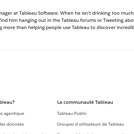
ager at Tableau Software. When he isn't drinking too much c
 find him hanging out in the Tableau forums or Tweeting abou
g more than helping people use Tableau to discover incredibl
ableau?
La communauté Tableau
s agentique
Tableau Public
 des données
Groupes d’utilisateurs de Tableau