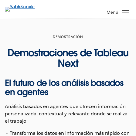
Ir
al
Menú
contenido
principal
DEMOSTRACIÓN
Demostraciones de Tableau
Next
El futuro de los análisis basados
en agentes
Análisis basados en agentes que ofrecen información
personalizada, contextual y relevante donde se realiza
el trabajo.
Transforma los datos en información más rápido con