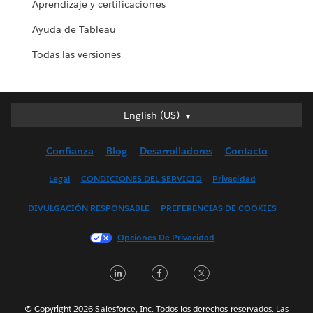
Aprendizaje y certificaciones
Ayuda de Tableau
Todas las versiones
Deutsch
English (US)
English (UK)
Confianza
Blog
Desarrolladores
Contacto
English (US)
Español
Legal
CONDICIONES DEL SERVICIO
Privacidad
Français (Canada)
DIVULGACIÓN RESPONSABLE
PREFERENCIAS DE COOKIES
Français (France)
Italiano
Opciones De Privacidad
日本語
LinkedIn
Facebook
Twitter
한국어
Nederlands
Português
© Copyright 2026 Salesforce, Inc. Todos los derechos reservados. Las