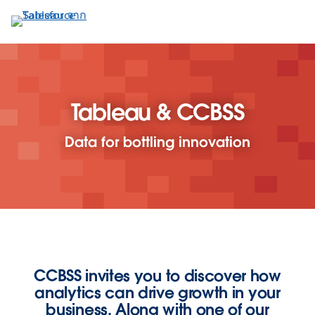
ข้าม
ไป
ที่
เนื้อหา
หลัก
Tableau & CCBSS
Data for bottling innovation
CCBSS invites you to discover how
analytics can drive growth in your
business. Along with one of our