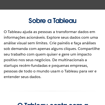
Sobre a Tableau
PRODUCT VIDEO
Crie análises elaboradas e
O Tableau ajuda as pessoas a transformar dados em
compartilhe suas ideias com
informações acionáveis. Explore seus dados com uma
colegas em segundos
análise visual sem limites. Crie painéis e faça análises
sob demanda com apenas alguns cliques. Compartilhe
ASSISTA AGORA
seu trabalho com quem quiser e gere um impacto
positivo nos seus negócios. De multinacionais a
startups recém-fundadas e pequenas empresas,
pessoas de todo o mundo usam o Tableau para ver e
entender seus dados.