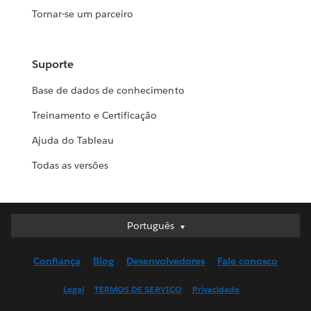
Tornar-se um parceiro
Suporte
Base de dados de conhecimento
Treinamento e Certificação
Ajuda do Tableau
Todas as versões
Português
Português
Deutsch
Confiança
Blog
Desenvolvedores
Fale conosco
English (UK)
English (US)
Legal
TERMOS DE SERVIÇO
Privacidade
Español