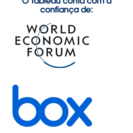
O Tableau conta com a
confiança de:
VISUALIZAÇÃO
Ponha à prova mito da ascensão
meteórica das empresas de
tecnologia
CLIQUE PARA INTERAGIR