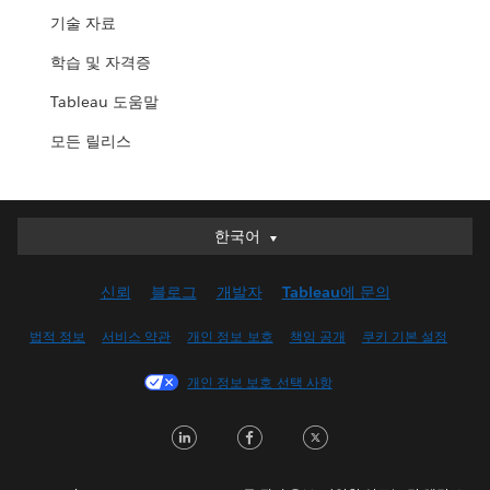
기술 자료
학습 및 자격증
Tableau 도움말
모든 릴리스
한국어
한국어
Deutsch
신뢰
블로그
개발자
Tableau에 문의
English (UK)
English (US)
법적 정보
서비스 약관
개인 정보 보호
책임 공개
쿠키 기본 설정
Español
개인 정보 보호 선택 사항
Français (Canada)
Français (France)
LinkedIn
Facebook
Twitter
Italiano
日本語