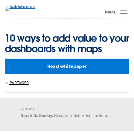
Aller
au
Menu
contenu
principal
10 ways to add value to your
dashboards with maps
Read whitepaper
PARTAGER
AUTHOR
Sarah Battersby,
Research Scientist, Tableau