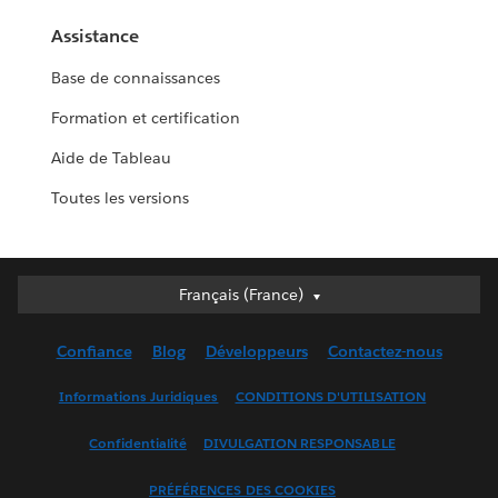
Assistance
Base de connaissances
Formation et certification
Aide de Tableau
Toutes les versions
Français (France)
Français (France)
Deutsch
Confiance
Blog
Développeurs
Contactez-nous
English (UK)
English (US)
Informations Juridiques
CONDITIONS D'UTILISATION
Español
Confidentialité
DIVULGATION RESPONSABLE
Français (Canada)
Italiano
PRÉFÉRENCES DES COOKIES