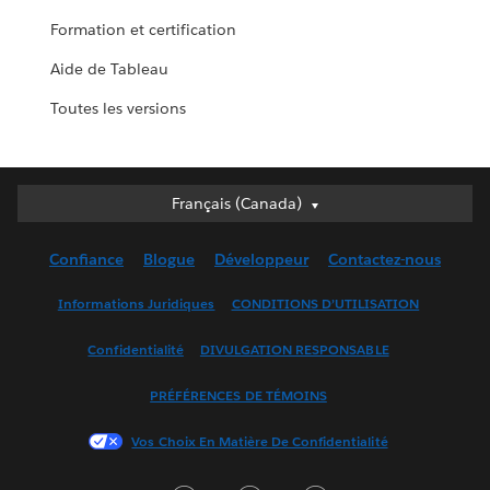
Formation et certification
Aide de Tableau
Toutes les versions
Français (Canada)
Français (Canada)
Deutsch
Confiance
Blogue
Développeur
Contactez-nous
English (UK)
English (US)
Informations Juridiques
CONDITIONS D’UTILISATION
Español
Confidentialité
DIVULGATION RESPONSABLE
Français (France)
Italiano
PRÉFÉRENCES DE TÉMOINS
日本語
Vos Choix En Matière De Confidentialité
한국어
Nederlands