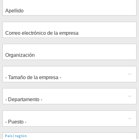
Dirección
País/región