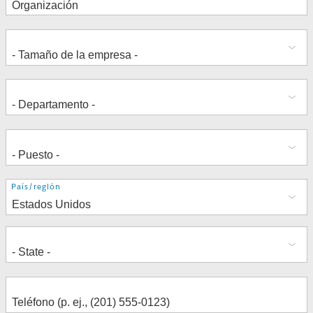
Dirección
País/región