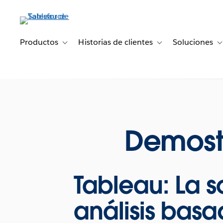
Ir
al
contenido
principal
Productos
Historias de clientes
Soluciones
Toggle sub-navigation for Productos
Toggle sub-navigation 
T
Demost
Tableau: La 
análisis bas