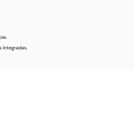
ble.
s integradas.
pectos generales de
bleau Cloud