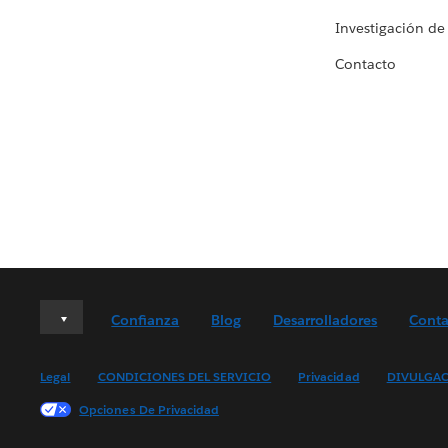
Investigación de
Contacto
Deutsch
Confianza
Blog
Desarrolladores
Conta
English (UK)
English (US)
Legal
CONDICIONES DEL SERVICIO
Privacidad
DIVULGAC
Español
Opciones De Privacidad
Français (Canada)