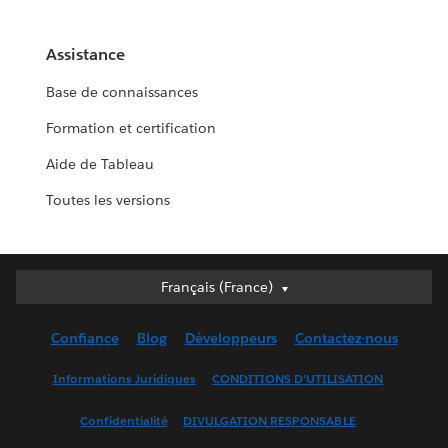
Assistance
Base de connaissances
Formation et certification
Aide de Tableau
Toutes les versions
Français (France)
Français (France)
Deutsch
Confiance
Blog
Développeurs
Contactez-nous
English (UK)
English (US)
Informations Juridiques
CONDITIONS D'UTILISATION
Español
Confidentialité
DIVULGATION RESPONSABLE
Français (Canada)