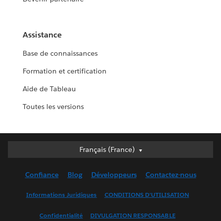
Assistance
Base de connaissances
Formation et certification
Aide de Tableau
Toutes les versions
Français (France)
Français (France)
Deutsch
Confiance
Blog
Développeurs
Contactez-nous
English (UK)
English (US)
Informations Juridiques
CONDITIONS D'UTILISATION
Español
Confidentialité
DIVULGATION RESPONSABLE
Français (Canada)