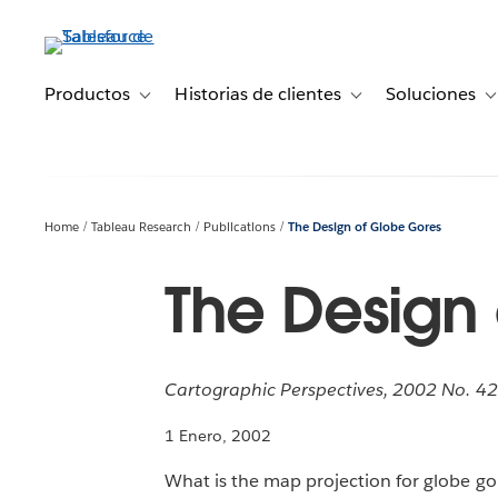
Ir
al
contenido
principal
Productos
Historias de clientes
Soluciones
Toggle sub-navigation for Productos
Toggle sub-navigation 
T
Home
Tableau Research
Publications
The Design of Globe Gores
The Design
Cartographic Perspectives, 2002 No. 42
1 Enero, 2002
What is the map projection for globe go