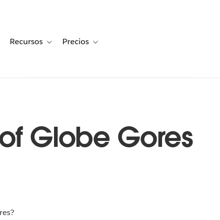
Recursos
Precios
for Historias de clientes
oggle sub-navigation for Soluciones
Toggle sub-navigation for Recursos
Toggle sub-navigation for Precios
 of Globe Gores
res?