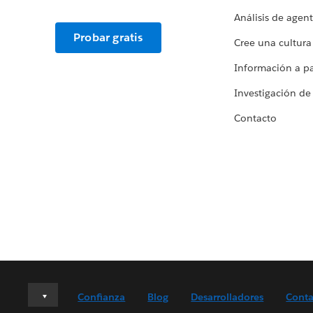
Análisis de agen
Probar gratis
Cree una cultura
Información a par
Investigación de
Contacto
Deutsch
Confianza
Blog
Desarrolladores
Conta
English (UK)