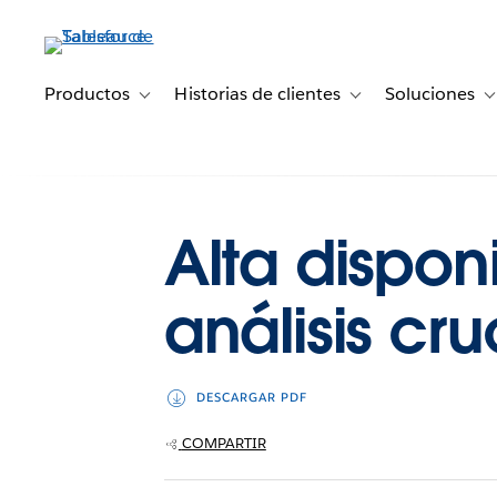
Ir
al
contenido
principal
Productos
Historias de clientes
Soluciones
Toggle sub-navigation for Productos
Toggle sub-navigation 
T
Alta dispon
análisis cr
DESCARGAR PDF
COMPARTIR