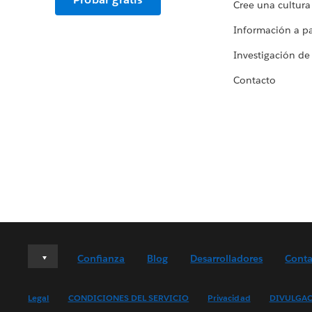
Cree una cultura
Información a par
Investigación de
Contacto
Deutsch
Confianza
Blog
Desarrolladores
Conta
English (UK)
English (US)
Legal
CONDICIONES DEL SERVICIO
Privacidad
DIVULGAC