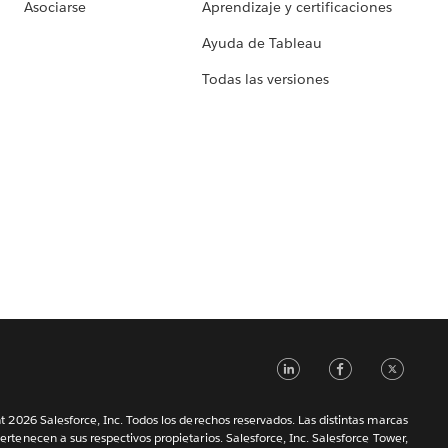
Asociarse
Aprendizaje y certificaciones
Ayuda de Tableau
Todas las versiones
LinkedIn
Faceb
Tw
 2026 Salesforce, Inc. Todos los derechos reservados. Las distintas marcas
ertenecen a sus respectivos propietarios. Salesforce, Inc. Salesforce Tower,