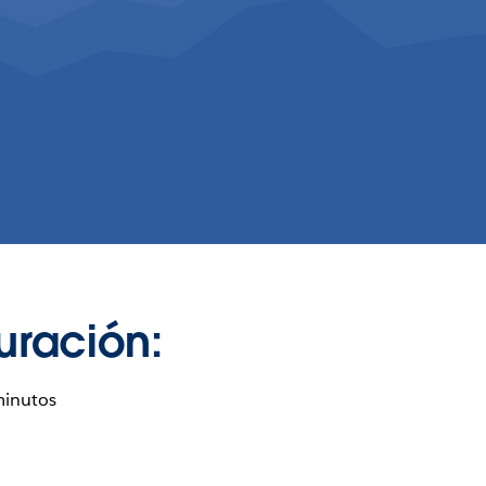
uración:
minutos