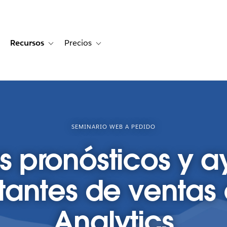
Recursos
Precios
for Historias de clientes
oggle sub-navigation for Soluciones
Toggle sub-navigation for Recursos
Toggle sub-navigation for Precios
SEMINARIO WEB A PEDIDO
s pronósticos y a
tantes de venta
Analytics