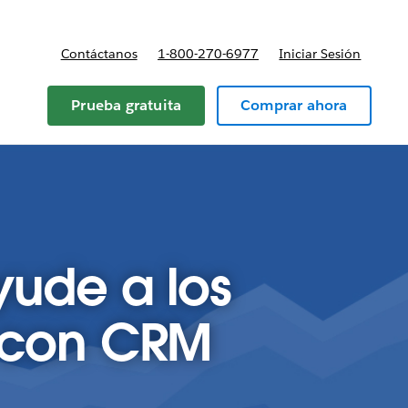
Contáctanos
1-800-270-6977
Iniciar Sesión
Prueba gratuita
Comprar ahora
yude a los
s con CRM