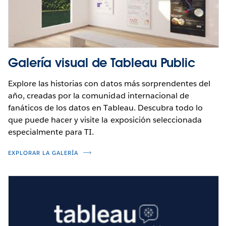
análisis de autoservicio
(Subtitulado)
Obtenga más flexibilidad y
Noel Carter
opciones con Tableau en la nube
Cesar Picco
Galería visual de Tableau Public
Mantenga la seguridad de los
Sergio Sanchez
Explore las historias con datos más sorprendentes del
usuarios y la plataforma de Tableau
año, creadas por la comunidad internacional de
fanáticos de los datos en Tableau. Descubra todo lo
Jose Martinez Guarneros
Administre Tableau Server de forma
que puede hacer y visite la exposición seleccionada
escalable
especialmente para TI.
Miguel Habib
EXPLORAR LA GALERÍA
Estrategia de la plataforma y mapa
de ruta de Tableau
Fomente el autoservicio con la