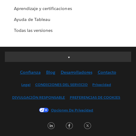
Aprendizaje y certificaciones
Ayuda de Tableau
Todas las versiones
Deutsch
English (UK)
Confianza
Blog
Desarrolladores
Contacto
English (US)
Español
Legal
CONDICIONES DEL SERVICIO
Privacidad
Français (Canada)
DIVULGACIÓN RESPONSABLE
PREFERENCIAS DE COOKIES
Français (France)
Italiano
Opciones De Privacidad
日本語
LinkedIn
Facebook
Twitter
한국어
Nederlands