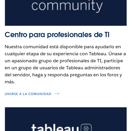
administración de datos
Eduardo Moreno
Presentación 2: Cómo alcanzar el
Eduardo Moreno
éxito con la transformación de
datos (Subtitulado)
Centro para profesionales de TI
Descubra su cultura de datos con el
PG Wielezynski
Blueprint de Tableau
Zaheera Valani
Nuestra comunidad está disponible para ayudarlo en
cualquier etapa de su experiencia con Tableau. Únase a
Sergio Sanchez
un apasionado grupo de profesionales de TI, participe
en un grupo de usuarios de Tableau administradores
del servidor, haga y responda preguntas en los foros y
más.
UNIRSE A LA COMUNIDAD