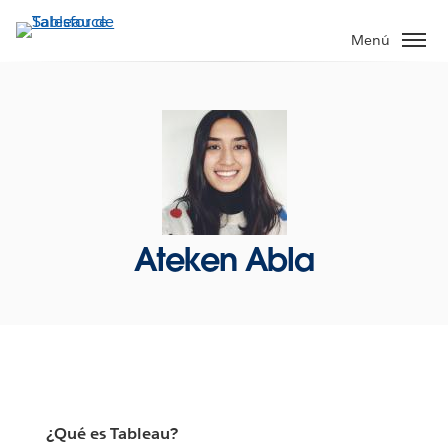
Ir
al
Menú
contenido
principal
Ateken Abla
¿Qué es Tableau?