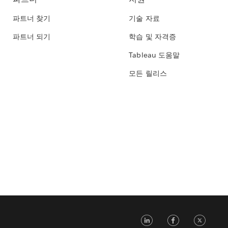
파트너 찾기
기술 자료
파트너 되기
학습 및 자격증
Tableau 도움말
모든 릴리스
LinkedIn
Face
Tw