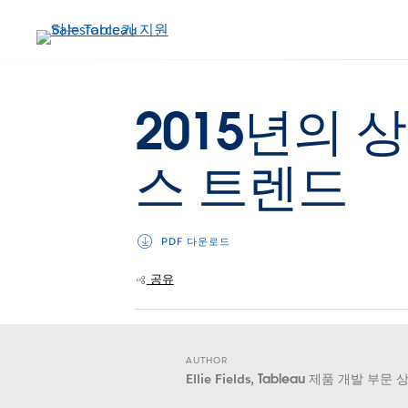
주
요
콘
텐
츠
2015년의 
로
건
스 트렌드
너
뛰
기
PDF 다운로드
공유
AUTHOR
Ellie Fields,
Tableau 제품 개발 부문 