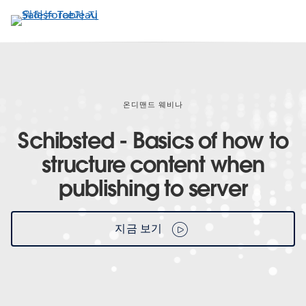
주
요
콘
텐
츠
로
건
온디맨드 웨비나
너
Schibsted - Basics of how to
뛰
기
structure content when
publishing to server
지금 보기