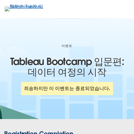
주
요
콘
텐
츠
로
건
이벤트
너
Tableau Bootcamp 입문편:
뛰
기
데이터 여정의 시작
죄송하지만 이 이벤트는 종료되었습니다.
Registration Completion