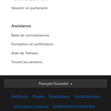
Devenir un partenaire
Assistance
Base de connaissances
Formation et certification
Aide de Tableau
Toutes les versions
Français (Canada)
Français (Canada)
Deutsch
Confiance
Blogue
Développeur
Contactez-nous
English (UK)
English (US)
Informations Juridiques
CONDITIONS D’UTILISATION
Español