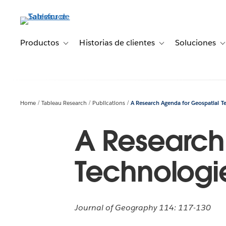
Ir
al
contenido
principal
Productos
Historias de clientes
Soluciones
Toggle sub-navigation for Productos
Toggle sub-navigation 
T
Home
Tableau Research
Publications
A Research Agenda for Geospatial T
A Research
Technologi
Journal of Geography 114: 117-130