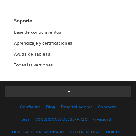
Soporte
Base de conocimientos
Aprendizaje y certificaciones
Ayuda de Tableau
Todas las versiones
Deutsch
English (UK)
Confianza
Blog
Desarrolladores
Contacto
English (US)
Español
Legal
CONDICIONES DEL SERVICIO
Privacidad
Français (Canada)
DIVULGACIÓN RESPONSABLE
PREFERENCIAS DE COOKIES
Français (France)